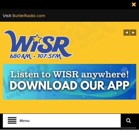
Visit
ButlerRadio.com
Menu